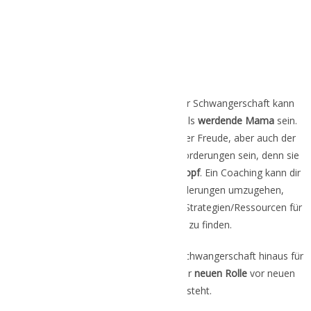
1:1 Coaching
Ein individuelles Coaching während der Schwangerschaft kann
eine wertvolle Unterstützung für dich als
werdende Mama
sein.
Die Schwangerschaft kann eine Zeit der Freude, aber auch der
Unsicherheit und emotionaler Herausforderungen sein, denn sie
stellt manchmal unsere
Welt auf den Kopf
. Ein Coaching kann dir
helfen, mit den emotionalen Veränderungen umzugehen,
vorhandene Ängste zu bewältigen und Strategien/Ressourcen für
das Stressmanagement zu finden.
Ein Coaching kann aber auch über die Schwangerschaft hinaus für
dich als
Mama
hilfreich sein, die in ihrer
neuen Rolle
vor neuen
Herausforderungen steht.