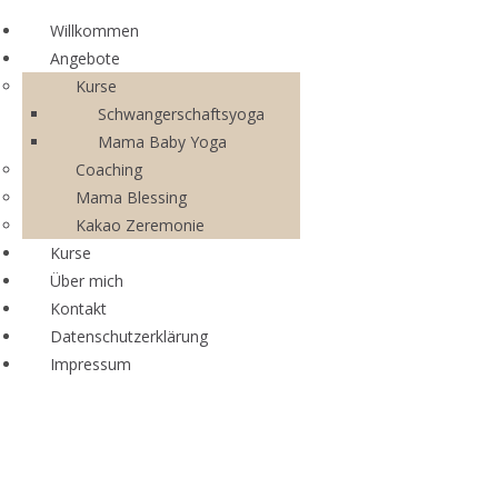
Willkommen
Angebote
Kurse
Schwangerschaftsyoga
Mama Baby Yoga
Coaching
Mama Blessing
Kakao Zeremonie
Kurse
Über mich
Kontakt
Datenschutzerklärung
Impressum