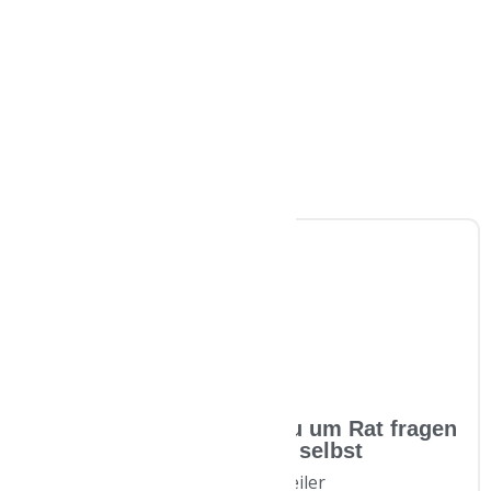
Der erste Mensch, den du um Rat fragen
solltest, bist du selbst
Laura Malina Seiler