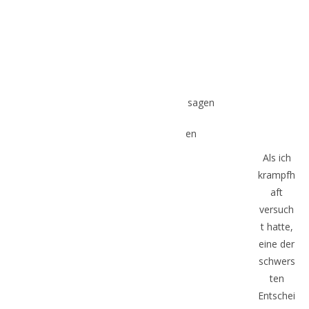
Was andere darüber sagen
Erfolgsgeschichten
Sandra
Als ich
krampfh
aft
versuch
t hatte,
eine der
schwers
ten
Entschei