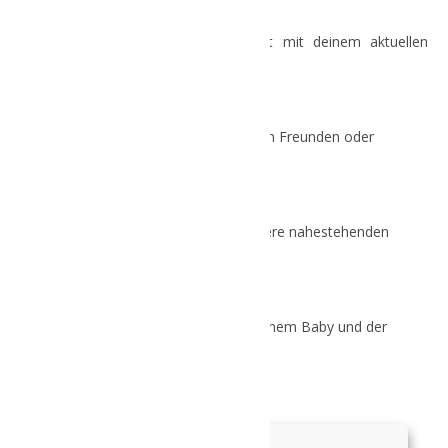
Beruf
Vereinbarkeit deiner Schwangerschaft mit deinem aktuellen
Beruf
Konflikte
mit deinem Partner, der Familie, deinen Freunden oder
Kollegen
Vertrauen
in dich selbst, deinen Körper oder andere nahestehenden
Personen
Achtsamkeit
und dem Gefühl nicht 100% bei dir, deinem Baby und der
Schwangerschaft zu sein