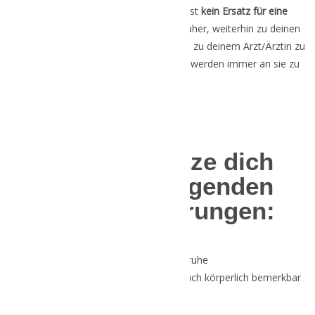
Achtung:
Ein individuelles Coaching ist
kein Ersatz
für eine
medizinische Betreuung.
Ich rate dir daher, weiterhin zu deinen
regelmäßigen Vorsorgeuntersuchungen zu deinem Arzt/Ärztin zu
gehen und dich bei körperlichen Beschwerden immer an sie zu
wenden.
Ich unterstütze dich
gerne bei folgenden
Herausforderungen:
Stress / innere Unruhe
kann sich nicht nur mental, sondern auch körperlich bemerkbar
machen