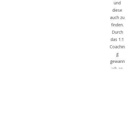
und
diese
auch zu
finden.
Durch
das 1:1
Coachin
g
gewann
ich an
Leichtig
keit,
Selbstve
rtrauen
und es
ist für
mich
gar