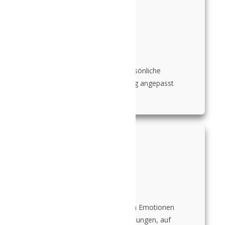
Individuell
an dich und deine persönliche
Situation/Herausforderung angepasst
Vertrauen
ein geschützter Raum, um Emotionen
zuzulassen, frei von Wertungen, auf