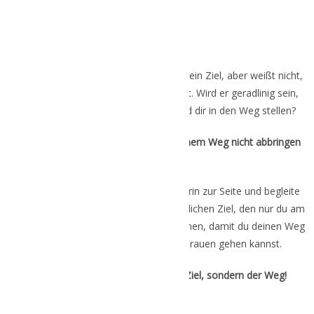
Stell dir vor:
Du fährst in einer Kutsche. Du kennst dein Ziel, aber weißt nicht,
was der Weg dorthin für dich bereithält. Wird er geradlinig sein,
holprig, kurvig, wird sich etwas/jemand dir in den Weg stellen?
Entscheidend ist, dass du dich von deinem Weg nicht abbringen
lässt.
Gerne stehe ich dir als Kutschen Fahrerin zur Seite und begleite
dich auf deinem Weg zu deinem persönlichen Ziel, den nur du am
besten kennst. Ich möchte dir Mut machen, damit du deinen Weg
stark, selbstbewusst und voller Vertrauen gehen kannst.
Entscheidend ist nämlich nicht das Ziel, sondern der Weg!