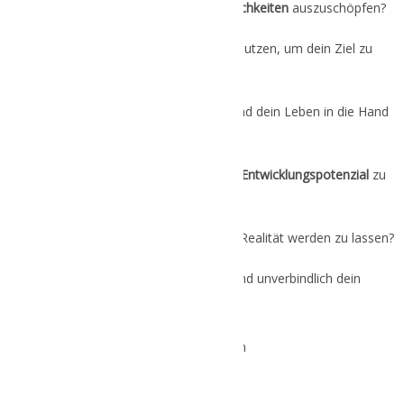
deine volle
Wahl- und Handlungsmöglichkeiten
auszuschöpfen?
deine vorhandenen
Ressourcen
zu nutzen, um dein Ziel zu
erreichen?
in die
Selbstverantwortung
zu gehen und dein Leben in die Hand
zu nehmen?
Probleme und Herausforderungen als
Entwicklungspotenzial
zu
betrachten?
Mut
zu beweisen, um deine Gedanken Realität werden zu lassen?
Dann vereinbare hier kostenfrei und unverbindlich dein
Erstgespräch.
Termin buchen