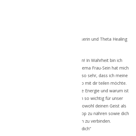
Nelli
„
Ich bin
Nelli,
Yogalehrerin, Gesichtleserin und Theta Healing
Therapeutin …
Doch das sind „nur“ Identifikationen! In Wahrheit bin ich
Mensch, Frau und Mutter! Und das Thema Frau-Sein hat mich
in letzter Zeit in den Bann gezogen – so sehr, dass ich meine
Erkenntnisse gern in einem Workshop mit dir teilen möchte.
Was bedeutet weibliche und männliche Energie und warum ist
die Balance zwischen diesen beiden so wichtig für unser
Leben? Du bist herzlich eingeladen, sowohl deinen Geist als
auch deinen Körper in diesem Workshop zu nähren sowie dich
mit deinem Unterbewusstsein zu verbinden.
Ich freue mich auf dich“