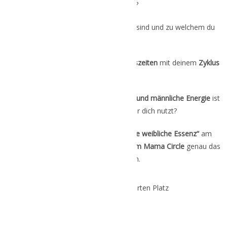
Blockaden löst
?
Du möchtest lernen, was
Archetypen
sind und zu welchem du
gehörst?
Du möchtest erfahren, was die
4 Jahreszeiten
mit deinem
Zyklus
zu tun haben?
Du möchtest verstehen, was
weibliche und männliche Energie
ist
und wie du beides richtig für dich nutzt?
Dann ist der Workshop
„Erfahre deine weibliche Essenz“
am
Sonntag, 19.11.23 um 16:30h mit Nelli im Mama Circle
genau das
Richtige für dich.
Buche jetzt einen limitierten Platz