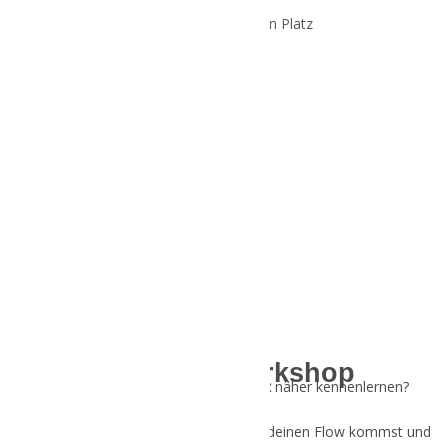
Buche jetzt deinen Platz
Über den Workshop
Du möchtest deine
weibliche Essenz
näher kennenlernen?
Du möchtest wissen, wie du wieder in deinen Flow kommst und