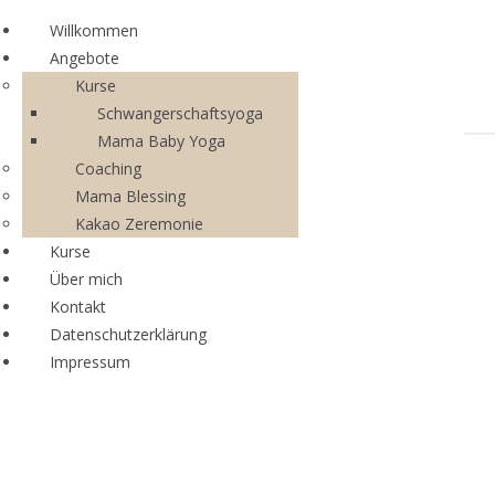
Willkommen
Willkommen
Angebote
Angebote
Kurse
Kurse
Pränatal Yoga
Schwangerschaftsyoga
Mama Baby Yoga
Mama Baby Yoga
Coaching
Coaching
Mama Blessing
Mama Blessing
Kakao Zeremonie
Kakao Zeremonie
Kurse
Kurse
Über mich
Über mich
Kontakt
Kontakt
Eins ist sicher - wenn Frauen
Datenschutzerklärung
zusammentreffen, entsteht Magie!
Impressum
Willkommen
Angebote
Kurse
Pränatal Yoga
Mama Baby Yoga