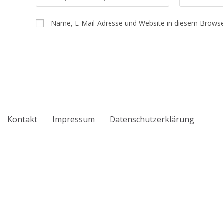
deinen
deine
Namen
E-
Name, E-Mail-Adresse und Website in diesem Browse
oder
Mail-
Benutzernamen
Adresse
zum
zum
Kommentieren
Kommentiere
ein
ein
Kontakt
Impressum
Datenschutzerklärung