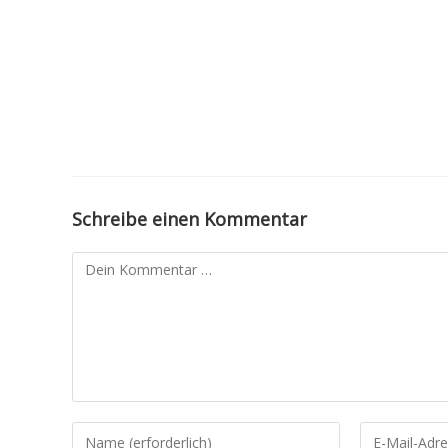
Zum
Inhalt
springen
Schreibe einen Kommentar
Kommentar
Gib
Gib