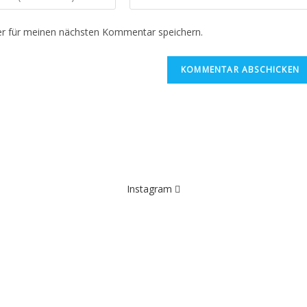
deine
Website-
r für meinen nächsten Kommentar speichern.
URL
ein
(optional)
n
Instagram