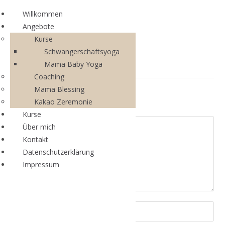
Willkommen
Angebote
Kurse
Schwangerschaftsyoga
Mama Baby Yoga
Coaching
Mama Blessing
Schreibe einen Kommentar
Kakao Zeremonie
Kurse
Über mich
Kontakt
Datenschutzerklärung
Impressum