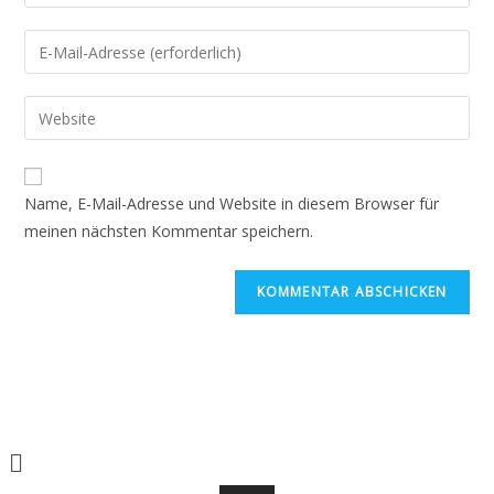
deinen
Namen
Gib
oder
deine
Benutzernamen
E-
Gib
zum
Mail-
deine
Kommentieren
Adresse
Website-
ein
zum
URL
Name, E-Mail-Adresse und Website in diesem Browser für
Kommentieren
ein
meinen nächsten Kommentar speichern.
ein
(optional)
Menü