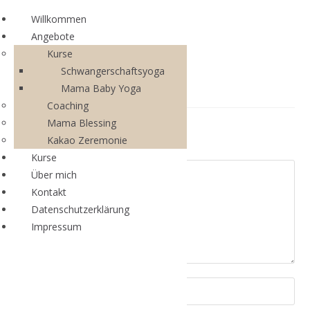
Willkommen
Angebote
Kurse
Schwangerschaftsyoga
Mama Baby Yoga
Coaching
Mama Blessing
Schreibe einen Kommentar
Kakao Zeremonie
Kurse
Über mich
Kontakt
Datenschutzerklärung
Impressum