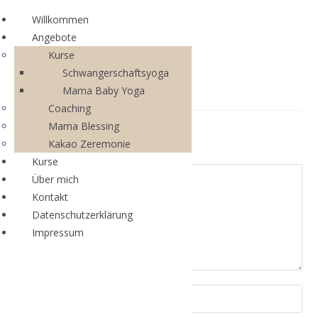
Willkommen
Angebote
Kurse
Schwangerschaftsyoga
Mama Baby Yoga
Coaching
Mama Blessing
Schreibe einen Kommentar
Kakao Zeremonie
Kurse
Über mich
Kontakt
Datenschutzerklärung
Impressum