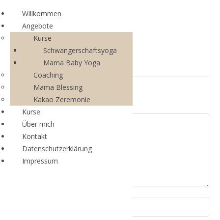
Willkommen
Angebote
Kurse
Schwangerschaftsyoga
Mama Baby Yoga
Coaching
Mama Blessing
Schreibe einen Kommentar
Kakao Zeremonie
Kurse
Über mich
Kontakt
Datenschutzerklärung
Impressum