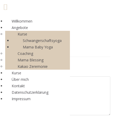
Zum
Menü
Willkommen
Inhalt
Angebote
springen
Kurse
Schwangerschaftsyoga
Mama Baby Yoga
Coaching
Mama Blessing
Kakao Zeremonie
Schreibe einen Kommentar
Kurse
Über mich
Kommentar
Kontakt
Datenschutzerklärung
Impressum