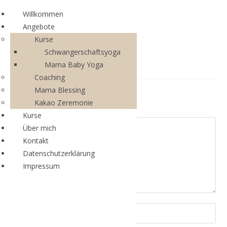
Willkommen
Angebote
Kurse
Schwangerschaftsyoga
Mama Baby Yoga
Coaching
Mama Blessing
Schreibe einen Kommentar
Kakao Zeremonie
Kurse
Über mich
Kontakt
Datenschutzerklärung
Impressum