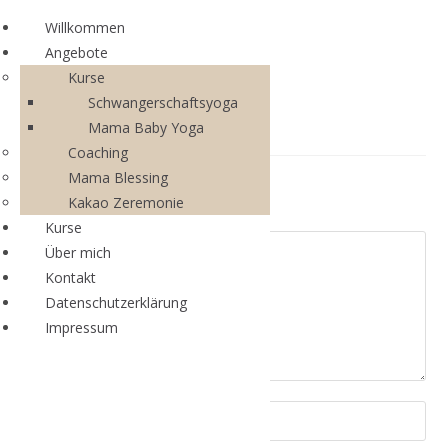
Willkommen
Angebote
Kurse
Schwangerschaftsyoga
Mama Baby Yoga
Coaching
Mama Blessing
Schreibe einen Kommentar
Kakao Zeremonie
Kurse
Über mich
Kontakt
Datenschutzerklärung
Impressum