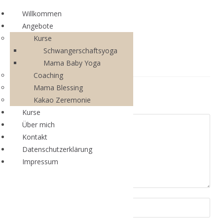
Willkommen
Angebote
Kurse
Schwangerschaftsyoga
Mama Baby Yoga
Coaching
Mama Blessing
Schreibe einen Kommentar
Kakao Zeremonie
Kurse
Über mich
Kontakt
Datenschutzerklärung
Impressum