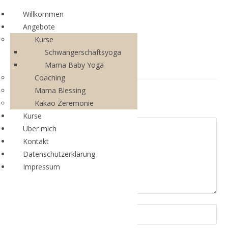
Willkommen
Angebote
Kurse
Schwangerschaftsyoga
Mama Baby Yoga
Coaching
Mama Blessing
Schreibe einen Kommentar
Kakao Zeremonie
Kurse
Über mich
Kontakt
Datenschutzerklärung
Impressum