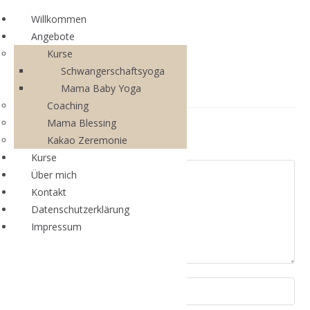
Willkommen
Angebote
Kurse
Schwangerschaftsyoga
Mama Baby Yoga
Coaching
Mama Blessing
Schreibe einen Kommentar
Kakao Zeremonie
Kurse
Über mich
Kontakt
Datenschutzerklärung
Impressum