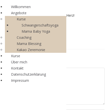
Willkommen
Angebote
Mama Circle – aus dem Bauch mitten ins Herz!
Kurse
Schwangerschaftsyoga
Mama Baby Yoga
Coaching
Mama Blessing
Kakao Zeremonie
Kurse
Schreibe einen Kommentar
Über mich
Kontakt
Datenschutzerklärung
Impressum