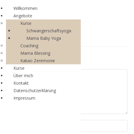
Willkommen
Angebote
Kurse
Schwangerschaftsyoga
Mama Baby Yoga
Coaching
Mama Blessing
Schreibe einen Kommentar
Kakao Zeremonie
Kurse
Über mich
Kontakt
Datenschutzerklärung
Impressum