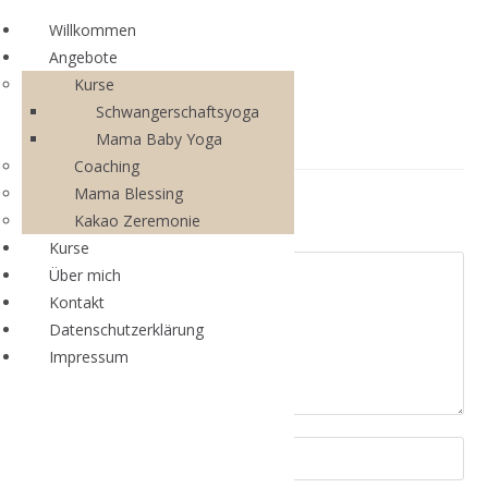
Willkommen
Angebote
Kurse
Schwangerschaftsyoga
Mama Baby Yoga
Coaching
Mama Blessing
Schreibe einen Kommentar
Kakao Zeremonie
Kurse
Über mich
Kontakt
Datenschutzerklärung
Impressum