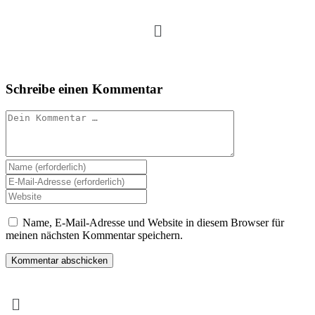
Zum
Menü
Inhalt
springen
Schreibe einen Kommentar
Kommentar
Gib
deinen
Gib
Namen
deine
Gib
oder
E-
deine
Benutzernamen
Mail-
Website-
Name, E-Mail-Adresse und Website in diesem Browser für
zum
Adresse
URL
meinen nächsten Kommentar speichern.
Kommentieren
zum
ein
ein
Kommentieren
(optional)
ein
Menü