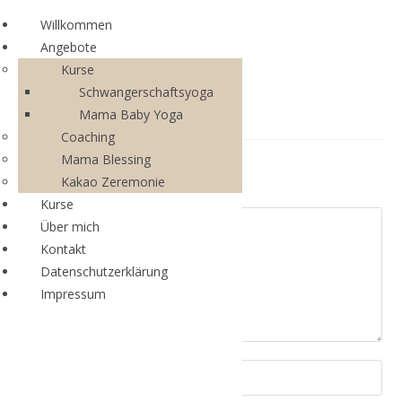
Willkommen
Angebote
Kurse
Schwangerschaftsyoga
Mama Baby Yoga
Coaching
Mama Blessing
Schreibe einen Kommentar
Kakao Zeremonie
Kurse
Über mich
Kontakt
Datenschutzerklärung
Impressum