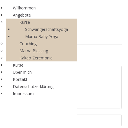
Willkommen
Angebote
Kurse
Schwangerschaftsyoga
Mama Baby Yoga
Coaching
Mama Blessing
Schreibe einen Kommentar
Kakao Zeremonie
Kurse
Über mich
Kontakt
Datenschutzerklärung
Impressum