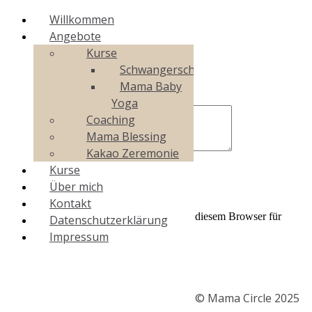
Willkommen
Angebote
Kurse
Schwangerschaftsyoga
Schreibe einen Kommentar
Mama Baby
Yoga
Coaching
Mama Blessing
Kakao Zeremonie
Kurse
Über mich
Kontakt
Name, E-Mail-Adresse und Website in diesem Browser für
Datenschutzerklärung
meinen nächsten Kommentar speichern.
Impressum
© Mama Circle 2025