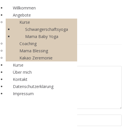
Willkommen
Angebote
Kurse
Schwangerschaftsyoga
Mama Baby Yoga
Coaching
Mama Blessing
Schreibe einen Kommentar
Kakao Zeremonie
Kurse
Über mich
Kontakt
Datenschutzerklärung
Impressum