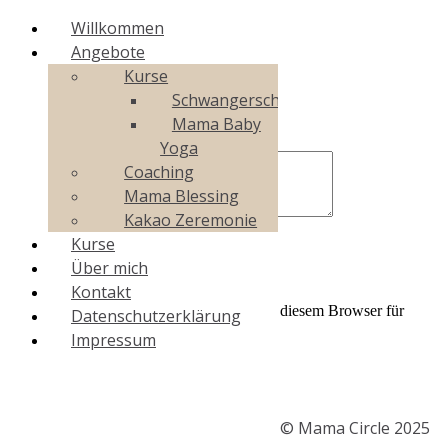
Willkommen
Angebote
Kurse
Schwangerschaftsyoga
Schreibe einen Kommentar
Mama Baby
Yoga
Coaching
Mama Blessing
Kakao Zeremonie
Kurse
Über mich
Kontakt
Name, E-Mail-Adresse und Website in diesem Browser für
Datenschutzerklärung
meinen nächsten Kommentar speichern.
Impressum
© Mama Circle 2025