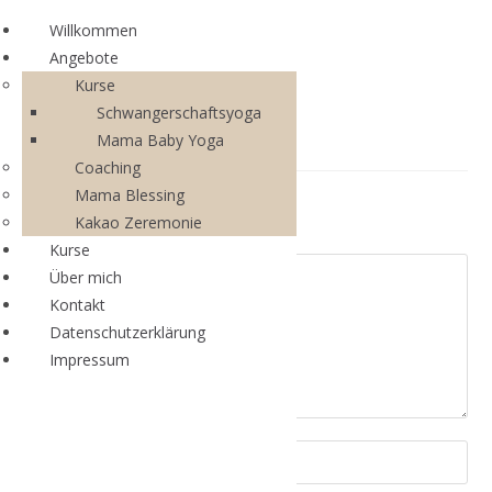
Willkommen
Angebote
Kurse
Schwangerschaftsyoga
Mama Baby Yoga
Coaching
Mama Blessing
Schreibe einen Kommentar
Kakao Zeremonie
Kurse
Über mich
Kontakt
Datenschutzerklärung
Impressum