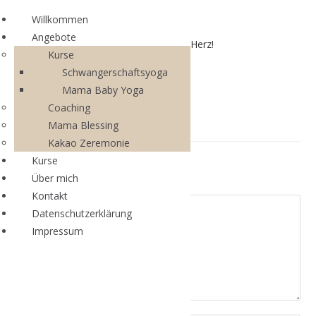
Willkommen
Angebote
Mama Circle – aus dem Bauch mitten ins Herz!
Kurse
Schwangerschaftsyoga
Mama Baby Yoga
Coaching
Mama Blessing
Kakao Zeremonie
Kurse
Schreibe einen Kommentar
Über mich
Kontakt
Datenschutzerklärung
Impressum