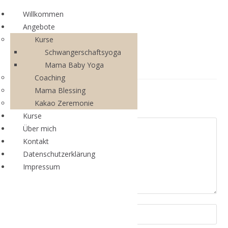
Willkommen
Angebote
Kurse
Schwangerschaftsyoga
Mama Baby Yoga
Coaching
Mama Blessing
Schreibe einen Kommentar
Kakao Zeremonie
Kurse
Über mich
Kontakt
Datenschutzerklärung
Impressum