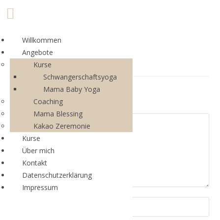
Willkommen
Angebote
Kurse
Schwangerschaftsyoga
Mama Baby Yoga
Schreibe einen Kommentar
Coaching
Mama Blessing
Kakao Zeremonie
Kurse
Über mich
Kontakt
Datenschutzerklärung
Impressum