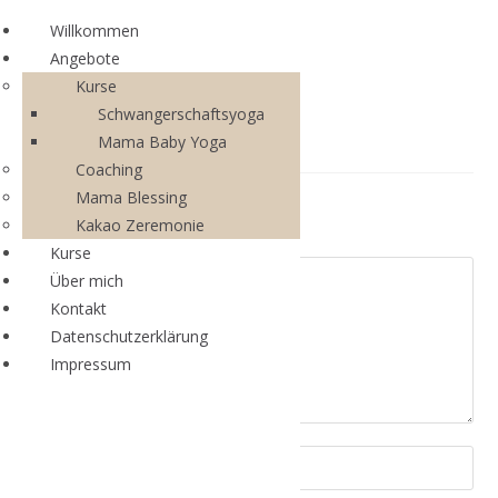
Willkommen
Angebote
Kurse
Schwangerschaftsyoga
Mama Baby Yoga
Coaching
Mama Blessing
Schreibe einen Kommentar
Kakao Zeremonie
Kurse
Über mich
Kontakt
Datenschutzerklärung
Impressum