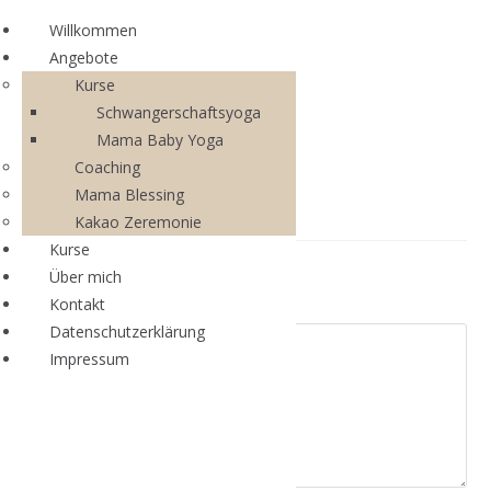
Willkommen
Angebote
Zum
Kurse
Menü
Inhalt
Schwangerschaftsyoga
springen
Mama Baby Yoga
Coaching
Mama Blessing
Kakao Zeremonie
Kurse
Über mich
Schreibe einen Kommentar
Kontakt
Datenschutzerklärung
Kommentar
Impressum