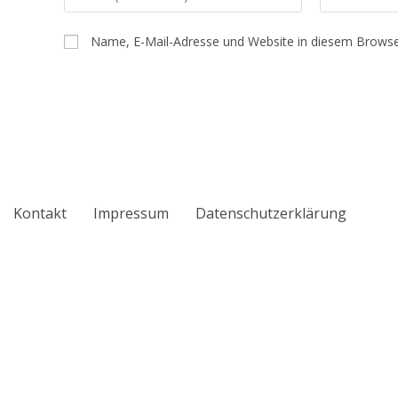
deinen
deine
Namen
E-
Name, E-Mail-Adresse und Website in diesem Browse
oder
Mail-
Benutzernamen
Adresse
zum
zum
Kommentieren
Kommentiere
ein
ein
Kontakt
Impressum
Datenschutzerklärung