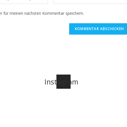
deine
Website-
r für meinen nächsten Kommentar speichern.
URL
ein
(optional)
n
Instagram