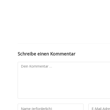
Zum
Inhalt
springen
Schreibe einen Kommentar
Kommentar
Gib
Gib