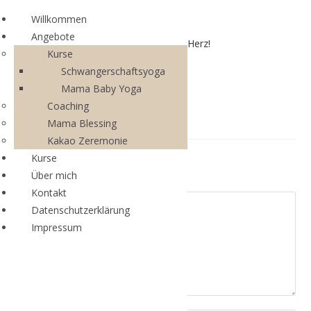
Willkommen
Angebote
Mama Circle – aus dem Bauch mitten ins Herz!
Kurse
Schwangerschaftsyoga
Mama Baby Yoga
Coaching
Mama Blessing
Kakao Zeremonie
Kurse
Schreibe einen Kommentar
Über mich
Kontakt
Datenschutzerklärung
Impressum