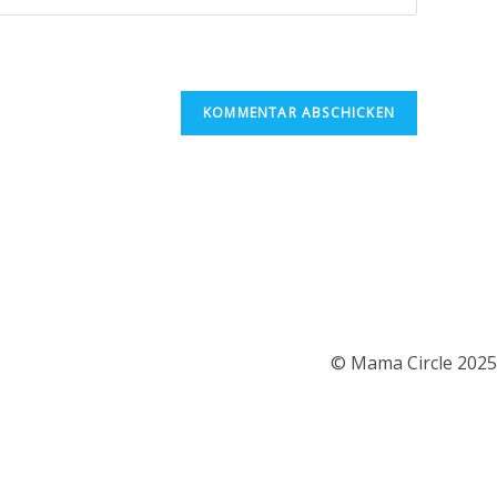
ine
bsite-
RL
n
ptional)
© Mama Circle 2025