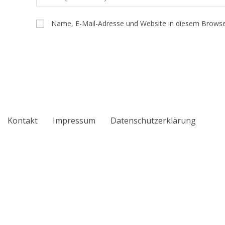
deinen
Namen
Name, E-Mail-Adresse und Website in diesem Browse
oder
Benutzernamen
zum
Kommentieren
ein
Kontakt
Impressum
Datenschutzerklärung