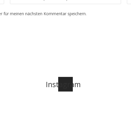
deine
de
E-
We
r für meinen nächsten Kommentar speichern.
Mail-
U
Adresse
ei
zum
(o
Kommentieren
ein
Instagram